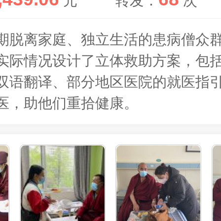
元
转发：
次
期脱离家庭、独立生活的患病僧众
实际情况设计了立体救助方案，包
双语翻译、部分地区医院的就医指
医，助他们重拾健康。