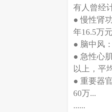
有人曾经
● 慢性肾
年16.5万
● 脑中风
● 急性心
以上，平均
● 重要器
60万...
......