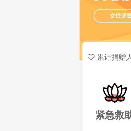
累计捐赠
紧急救
3小时前 