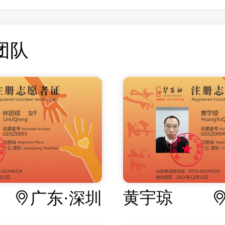
团队
黄宇琼
广东·深圳