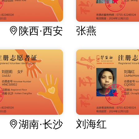
张燕
陕西·西安
刘海红
湖南·长沙