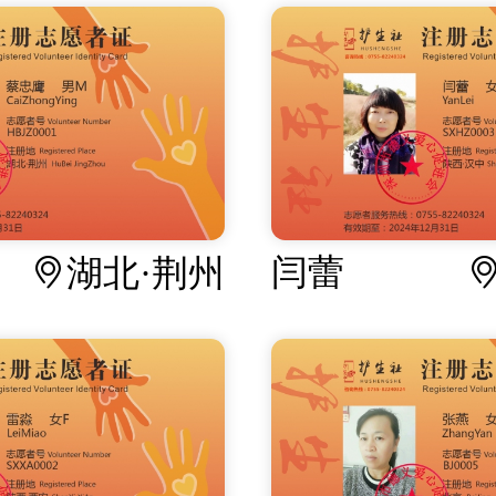
闫蕾
湖北·荆州