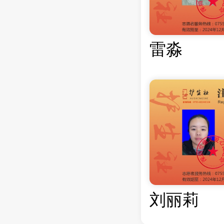
雷淼
刘丽莉