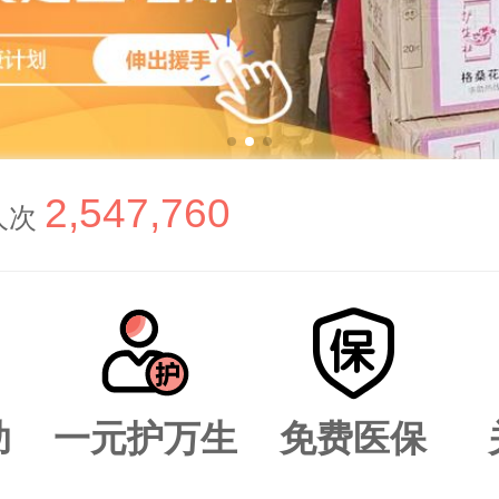
2,547,760
人次
助
一元护万生
免费医保
小黑 捐了 1 元